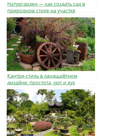
Натургарден — как создать сад в
природном стиле на участке
Кантри-стиль в ландшафтном
дизайне: простота, уют и дух
американской глубинки