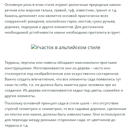
Основную роль в этом стиле играют различные природные камни:
речная или морская галька, гравий, туф, известняк, гранит и т.д.
Камень дополняет или является основой практически всех
сооружений: рокариев, альпийских горок, мостов, сухих ручьев,
дорожек, подиумов и других элементов. Для достижения
необходимой устойчивости камни необходимо притопить в грунт.
Террасы, перголы или навесы обладают максимально простыми
конструкциями. Изготавливаются они из дерева – часто оно
стилизуется под необработанное или искусственно состаренное.
Важно создать впечатление, что все элементы сада появились тут
сами по себе, т.е. не должна быть заметна рука человека при их
создании. Из дерева изготавливаются кадки под цветы, скамейки и
другие элементы.
Поскольку основной принцип сада в стиле шале – это отсутствие
строгой геометрии и симметрии, то все садовые дорожки, сделанные
из плитки или камня, должны быть извилистыми. Они используются
для перехода между разными сторонами сада: от цветников до
террасы и т.д.