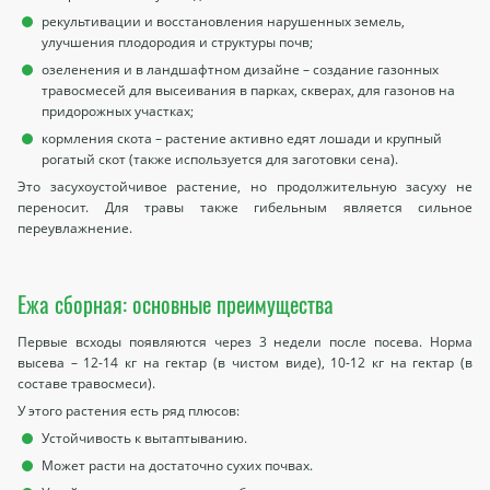
рекультивации и восстановления нарушенных земель,
улучшения плодородия и структуры почв;
озеленения и в ландшафтном дизайне – создание газонных
травосмесей для высеивания в парках, скверах, для газонов на
придорожных участках;
кормления скота – растение активно едят лошади и крупный
рогатый скот (также используется для заготовки сена).
Это засухоустойчивое растение, но продолжительную засуху не
переносит. Для травы также гибельным является сильное
переувлажнение.
Ежа сборная: основные преимущества
Первые всходы появляются через 3 недели после посева. Норма
высева – 12-14 кг на гектар (в чистом виде), 10-12 кг на гектар (в
составе травосмеси).
У этого растения есть ряд плюсов:
Устойчивость к вытаптыванию.
Может расти на достаточно сухих почвах.