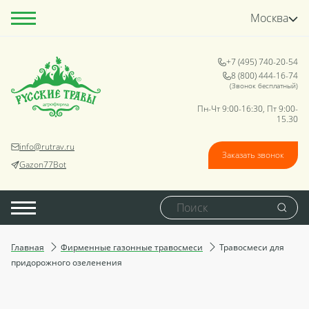
Москва
+7 (495) 740-20-54
8 (800) 444-16-74
(Звонок бесплатный)
Пн-Чт 9:00-16:30, Пт 9:00-
15.30
info@rutrav.ru
Заказать звонок
Gazon77Bot
Главная
Фирменные газонные травосмеси
Травосмеси для
придорожного озеленения