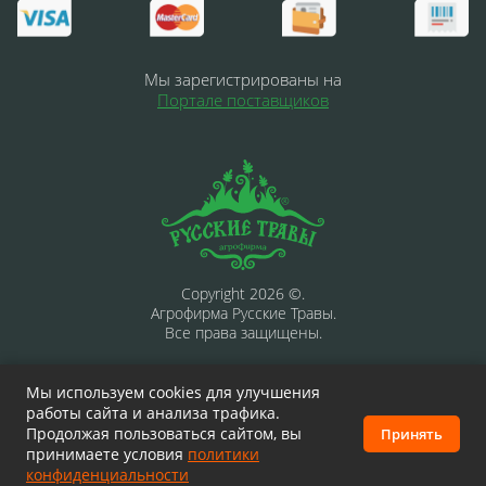
Мы зарегистрированы на
Портале поставщиков
Copyright 2026 ©.
Агрофирма Русские Травы.
Все права защищены.
Мы используем cookies для улучшения
работы сайта и анализа трафика.
Информация на сайте носит ознакомительный характер и
Продолжая пользоваться сайтом, вы
Принять
принимаете условия
не является публичной офертой, определяемой
политики
конфиденциальности
положениями статьи 437 Гражданского кодекса РФ.