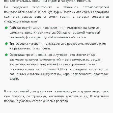
привлекательным внешним видом и газоустойчивостью.
На городских территориях и обочинах автомагистралей
приживаются далеко не все культуры. Поэтому для сферы дорожного
хозяйства рекомендованы смеси семян, в которых содержатся
следующие виды трав:
Райграс пастбищный и однолетний – считаются одними из
самых неприхотливых культур. Обладают мощной корневой
системой, формируют густой ярко-зеленый покров.
Тимофеевка луговая – не нуждается в подкормке, хорошо растет
на различных типах почвы.
Овсяница тростниковидная и луговая – это многолетние
злаковые культуры, которые устойчивы к заморозкам, засухе,
нетребовательны к типу почвы (хорошо приживаются на
песчаных и каменистых грунтах). Овсяница нормально растет на
солнечных и затененных участках, хорошо переносит недостаток
влаги.
В состав смесей для дорожных газонов входят и другие виды трав:
ежа сборная, фестулолиум, овсяница красная и т.д. В описании
подробно указаны состав и норма расхода.