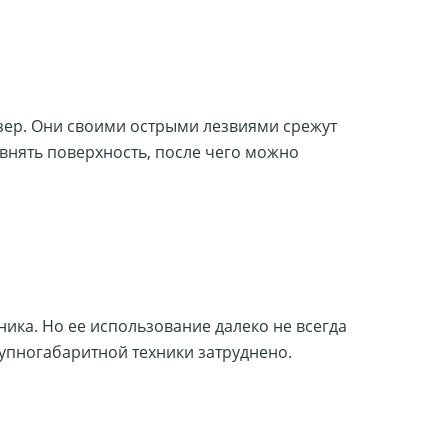
озер. Они своими острыми лезвиями срежут
овнять поверхность, после чего можно
ника. Но ее использование далеко не всегда
рупногабаритной техники затруднено.