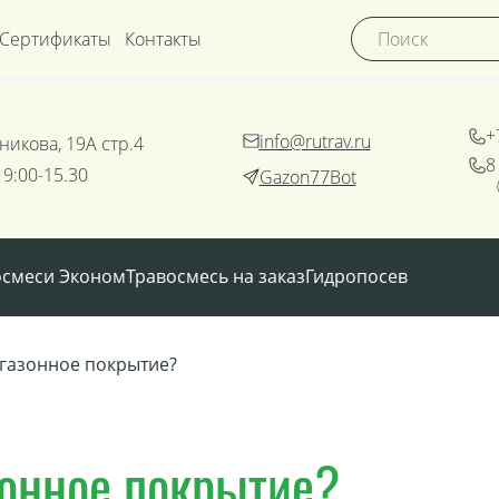
Сертификаты
Контакты
+
info@rutrav.ru
никова, 19А стр.4
8
 9:00-15.30
Gazon77Bot
осмеси Эконом
Травосмесь на заказ
Гидропосев
 газонное покрытие?
зонное покрытие?