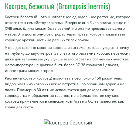
Кострец безостый (Bromopsis Inermis)
Кострец безостый – это многолетнее однодольное растение, которое
относится к семейству злаковых. Впервые оно было описано еще в
XVIII веке. Длина может быть разной, но она не превышает одного
метра. Это достаточно быстрорастущая трава, которая показывает
хорошую урожайность на разных типах почвы.
У нее достаточно мощная корневая система, которая уходит в почву
на глубину до двух метров. За счет этого растение хорошо переносит
даже длительную засуху. Лучше всего растет на солнечных участках,
но температура не должна быть более 37-38 градусов Цельсия,
иначе трава может сгореть.
Растение костер (кострец) включает в себя около 150 различных
видов, часть из которых можно встретить по обочинам дорог и на
полях. Примерно 30 из них используется для декоративного
садоводства и обрамления газонов, но в большинстве случаев
кострец применяется в сельском хозяйстве и более известен, как
трава для скота.