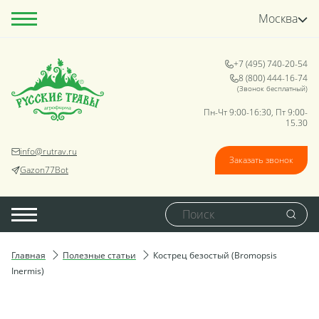
Москва
+7 (495) 740-20-54
8 (800) 444-16-74
(Звонок бесплатный)
Пн-Чт 9:00-16:30, Пт 9:00-
15.30
info@rutrav.ru
Заказать звонок
Gazon77Bot
Главная
Полезные статьи
Кострец безостый (Bromopsis
Inermis)