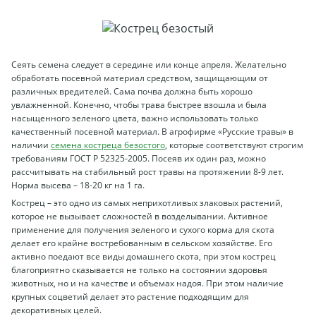
Сеять семена следует в середине или конце апреля. Желательно
обработать посевной материал средством, защищающим от
различных вредителей. Сама почва должна быть хорошо
увлажненной. Конечно, чтобы трава быстрее взошла и была
насыщенного зеленого цвета, важно использовать только
качественный посевной материал. В агрофирме «Русские травы» в
наличии
семена костреца безостого
, которые соответствуют строгим
требованиям ГОСТ Р 52325-2005. Посеяв их один раз, можно
рассчитывать на стабильный рост травы на протяжении 8-9 лет.
Норма высева – 18-20 кг на 1 га.
Кострец – это одно из самых неприхотливых злаковых растений,
которое не вызывает сложностей в возделывании. Активное
применение для получения зеленого и сухого корма для скота
делает его крайне востребованным в сельском хозяйстве. Его
активно поедают все виды домашнего скота, при этом кострец
благоприятно сказывается не только на состоянии здоровья
животных, но и на качестве и объемах надоя. При этом наличие
крупных соцветий делает это растение подходящим для
декоративных целей.