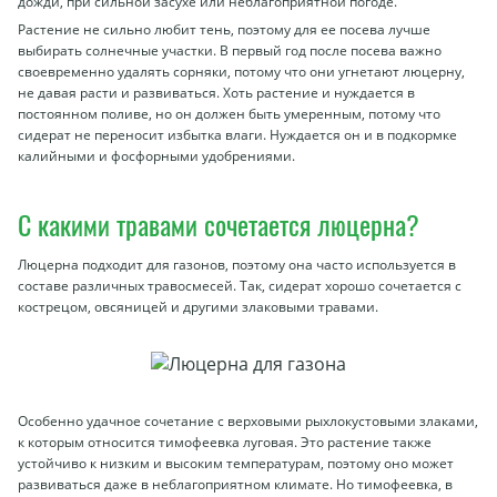
дожди, при сильной засухе или неблагоприятной погоде.
Растение не сильно любит тень, поэтому для ее посева лучше
выбирать солнечные участки. В первый год после посева важно
своевременно удалять сорняки, потому что они угнетают люцерну,
не давая расти и развиваться. Хоть растение и нуждается в
постоянном поливе, но он должен быть умеренным, потому что
сидерат не переносит избытка влаги. Нуждается он и в подкормке
калийными и фосфорными удобрениями.
С какими травами сочетается люцерна?
Люцерна подходит для газонов, поэтому она часто используется в
составе различных травосмесей. Так, сидерат хорошо сочетается с
кострецом, овсяницей и другими злаковыми травами.
Особенно удачное сочетание с верховыми рыхлокустовыми злаками,
к которым относится тимофеевка луговая. Это растение также
устойчиво к низким и высоким температурам, поэтому оно может
развиваться даже в неблагоприятном климате. Но тимофеевка, в