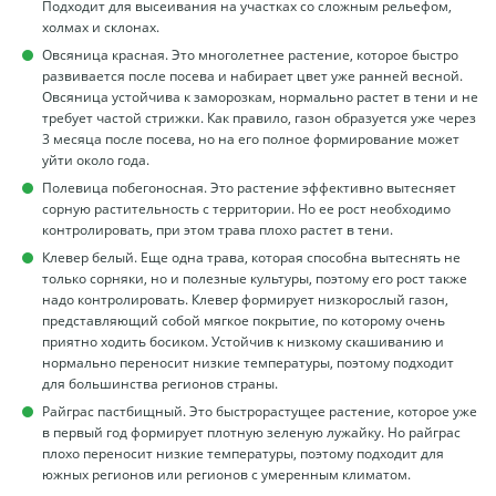
Подходит для высеивания на участках со сложным рельефом,
холмах и склонах.
Овсяница красная. Это многолетнее растение, которое быстро
развивается после посева и набирает цвет уже ранней весной.
Овсяница устойчива к заморозкам, нормально растет в тени и не
требует частой стрижки. Как правило, газон образуется уже через
3 месяца после посева, но на его полное формирование может
уйти около года.
Полевица побегоносная. Это растение эффективно вытесняет
сорную растительность с территории. Но ее рост необходимо
контролировать, при этом трава плохо растет в тени.
Клевер белый. Еще одна трава, которая способна вытеснять не
только сорняки, но и полезные культуры, поэтому его рост также
надо контролировать. Клевер формирует низкорослый газон,
представляющий собой мягкое покрытие, по которому очень
приятно ходить босиком. Устойчив к низкому скашиванию и
нормально переносит низкие температуры, поэтому подходит
для большинства регионов страны.
Райграс пастбищный. Это быстрорастущее растение, которое уже
в первый год формирует плотную зеленую лужайку. Но райграс
плохо переносит низкие температуры, поэтому подходит для
южных регионов или регионов с умеренным климатом.