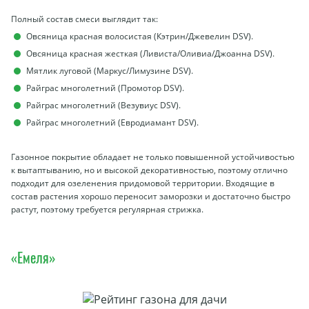
Полный состав смеси выглядит так:
Овсяница красная волосистая (Кэтрин/Джевелин DSV).
Овсяница красная жесткая (Ливиста/Оливиа/Джоанна DSV).
Мятлик луговой (Маркус/Лимузине DSV).
Райграс многолетний (Промотор DSV).
Райграс многолетний (Везувиус DSV).
Райграс многолетний (Евродиамант DSV).
Газонное покрытие обладает не только повышенной устойчивостью
к вытаптыванию, но и высокой декоративностью, поэтому отлично
подходит для озеленения придомовой территории. Входящие в
состав растения хорошо переносит заморозки и достаточно быстро
растут, поэтому требуется регулярная стрижка.
«Емеля»