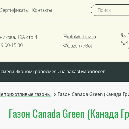
Сертификаты
Контакты
+
info@rutrav.ru
никова, 19А стр.4
8
 9:00-15.30
Gazon77Bot
осмеси Эконом
Травосмесь на заказ
Гидропосев
Неприхотливые газоны
Газон Canada Green (Канада Гр
Газон Canada Green (Канада Гр