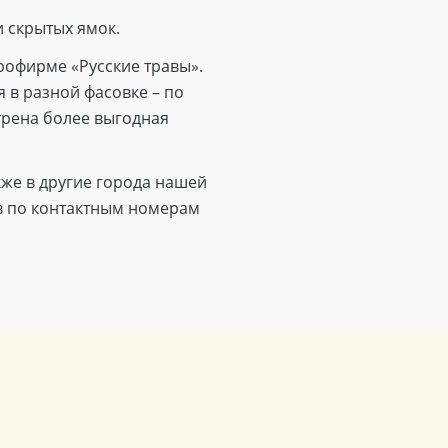
и скрытых ямок.
грофирме «Русские травы».
 в разной фасовке – по
отрена более выгодная
акже в другие города нашей
ов по контактным номерам