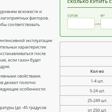
СКОЛЬКО КУПИТЬ 
 уровнем всхожести и
СОТОК
М²
благоприятных факторов.
или
обы соответствовать
 интенсивной эксплуатации
ительных характеристик
осстанавливаться после
ае, если газон будет
духе.
Кол-во
ативными свойствами.
1-4 шт.
ев делают полотно
ледующие особенности:
5-24 шт.
25-249 шт.
атуры (до -45 градусов
от 250 шт.