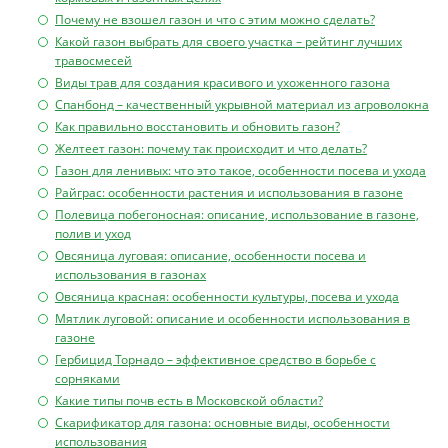
Почему не взошел газон и что с этим можно сделать?
Какой газон выбрать для своего участка – рейтинг лучших
травосмесей
Виды трав для создания красивого и ухоженного газона
Спанбонд – качественный укрывной материал из агроволокна
Как правильно восстановить и обновить газон?
Желтеет газон: почему так происходит и что делать?
Газон для ленивых: что это такое, особенности посева и ухода
Райграс: особенности растения и использования в газоне
Полевица побегоносная: описание, использование в газоне,
полив и уход
Овсяница луговая: описание, особенности посева и
использования в газонах
Овсяница красная: особенности культуры, посева и ухода
Мятлик луговой: описание и особенности использования в
газоне
Гербицид Торнадо – эффективное средство в борьбе с
сорняками
Какие типы почв есть в Московской области?
Скарификатор для газона: основные виды, особенности
использования