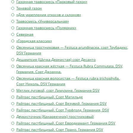
Газонная травосмесь «Парковый газон»
Теневой газон
«Для укрепления откосов и склонов»
Травосмесь «Универсальная»
Газонная травосмесь «Полярник»
Северная
«Городская классик»
Овсяница тростниковая — Festuca arundinacea. сорт Трубадикс,
DSV Германия
Дешампсия (Щучка Дернистая) сорт Десанто
Овсяница красная жёсткая — Festuca Rubra Commutata. DSV,
Германия. Сорт Джоанна.
Овсяница красная волосистая — Festuca rubra trichophylla.
Сорт Николь. DSV Германия
Мятлик луговой, сорт Лимузине. Германия DSV
Райграс пастбищный. Сорт Матильде
Райграс пастбищный. Сорт Везувий. Германия DSV
Райграс пастбищный. Сорт Турфголд. Германия, DSV
Двукисточник (Канареечник) тростниковый
Райграс пастбищный. Сорт Евродиамант. Германия DSV
Райграс пастбищный. Сорт Прано. Германия DSV