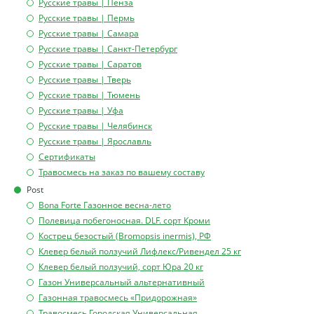
Русские травы | Пенза
Русские травы | Пермь
Русские травы | Самара
Русские травы | Санкт-Петербург
Русские травы | Саратов
Русские травы | Тверь
Русские травы | Тюмень
Русские травы | Уфа
Русские травы | Челябинск
Русские травы | Ярославль
Сертификаты
Травосмесь на заказ по вашему составу
Post
Bona Forte Газонное весна-лето
Полевица побегоносная. DLF. сорт Кроми
Кострец безостый (Bromopsis inermis), РФ
Клевер белый ползучий Лифлекс/Ривендел 25 кг
Клевер белый ползучий, сорт Юра 20 кг
Газон Универсальный альтернативный
Газонная травосмесь «Придорожная»
Травосмесь Городская Универсальная