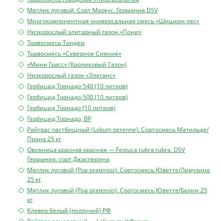
Мятлик луговой. Сорт Маркус. Германия DSV
Многокомпонентная универсальная смесь «Шишкин лес»
Низкорослый элитарный газон «Пони»
Травосмесь Тандем
Травосмесь «Северное Сияние»
«Мини Грасс» (Карликовый Газон)
Низкорослый газон «Элеганс»
Гербицид Торнадо-540 (10 литров)
Гербицид Торнадо-500 (10 литров)
Гербицид Торнадо (10 литров)
Гербицид Торнадо, ВР
Райграс пастбищный (Lolium perenne). Сортосмесь Матильде/
Прана 25 кг
Овсяница красная красная — Festuca rubra rubra. DSV
Германия. сорт Джасперина
Мятлик луговой (Poa pratensis). Сортосмесь Юветте/Лимузине
25 кг
Мятлик луговой (Poa pratensis). Сортосмесь Юветте/Балин 25
кг
Клевер белый (ползучий) РФ