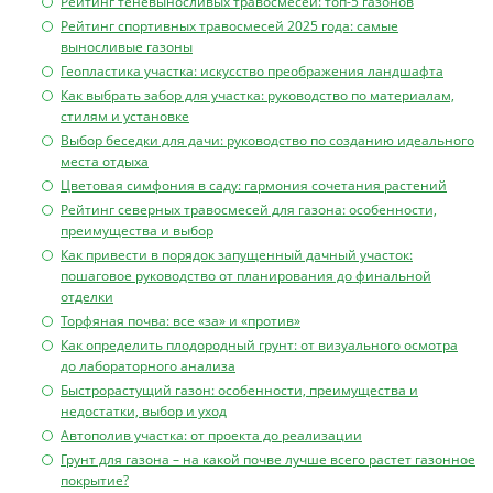
Рейтинг теневыносливых травосмесей: топ-5 газонов
Рейтинг спортивных травосмесей 2025 года: самые
выносливые газоны
Геопластика участка: искусство преображения ландшафта
Как выбрать забор для участка: руководство по материалам,
стилям и установке
Выбор беседки для дачи: руководство по созданию идеального
места отдыха
Цветовая симфония в саду: гармония сочетания растений
Рейтинг северных травосмесей для газона: особенности,
преимущества и выбор
Как привести в порядок запущенный дачный участок:
пошаговое руководство от планирования до финальной
отделки
Торфяная почва: все «за» и «против»
Как определить плодородный грунт: от визуального осмотра
до лабораторного анализа
Быстрорастущий газон: особенности, преимущества и
недостатки, выбор и уход
Автополив участка: от проекта до реализации
Грунт для газона – на какой почве лучше всего растет газонное
покрытие?