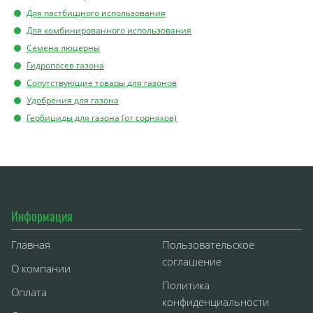
Для пастбищного использования
Для комбинированного использования
Семена люцерны
Гидропосев газона
Сопутствующие товары для газонов
Удобрения для газона
Гербициды для газона (от сорняков)
Информация
Главная
Пользовательское
соглашение
О компании
Политика
Оплата
конфиденциальности