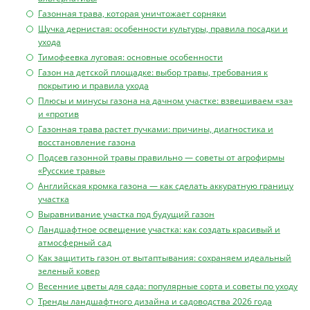
Газонная трава, которая уничтожает сорняки
Щучка дернистая: особенности культуры, правила посадки и
ухода
Тимофеевка луговая: основные особенности
Газон на детской площадке: выбор травы, требования к
покрытию и правила ухода
Плюсы и минусы газона на дачном участке: взвешиваем «за»
и «против
Газонная трава растет пучками: причины, диагностика и
восстановление газона
Подсев газонной травы правильно — советы от агрофирмы
«Русские травы»
Английская кромка газона — как сделать аккуратную границу
участка
Выравнивание участка под будущий газон
Ландшафтное освещение участка: как создать красивый и
атмосферный сад
Как защитить газон от вытаптывания: сохраняем идеальный
зеленый ковер
Весенние цветы для сада: популярные сорта и советы по уходу
Тренды ландшафтного дизайна и садоводства 2026 года