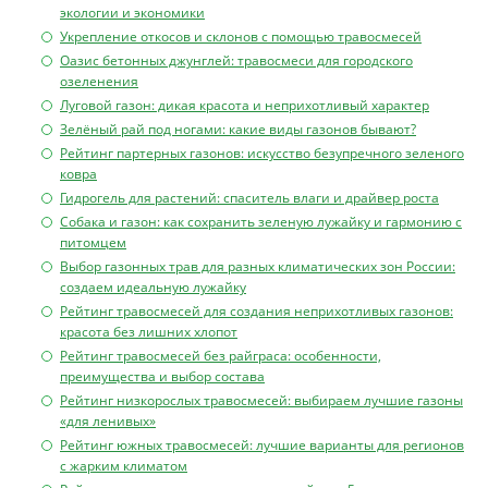
экологии и экономики
Укрепление откосов и склонов с помощью травосмесей
Оазис бетонных джунглей: травосмеси для городского
озеленения
Луговой газон: дикая красота и неприхотливый характер
Зелёный рай под ногами: какие виды газонов бывают?
Рейтинг партерных газонов: искусство безупречного зеленого
ковра
Гидрогель для растений: спаситель влаги и драйвер роста
Собака и газон: как сохранить зеленую лужайку и гармонию с
питомцем
Выбор газонных трав для разных климатических зон России:
создаем идеальную лужайку
Рейтинг травосмесей для создания неприхотливых газонов:
красота без лишних хлопот
Рейтинг травосмесей без райграса: особенности,
преимущества и выбор состава
Рейтинг низкорослых травосмесей: выбираем лучшие газоны
«для ленивых»
Рейтинг южных травосмесей: лучшие варианты для регионов
с жарким климатом