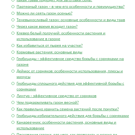
Партерный газон – в чем его особенности и преимущества?
Можно ли сеять газон осенью?
Теневыносливый газон: основные особенности и виды трав
Через какое время всходит газон?
Клевер белый ползучий: особенности растения и
использование в газоне
Как избавиться от пырея на участке?
Кормовые растения: основные виды
Гербициды – эффективное средство борьбы с сорняками на
газоне
Деймос от сорняков: особенности использования, плюсы и
минусы
Гербициды сплошного действия для эффективной борьбы с
сорняками
Линтур – эффективное средство от сорняков
Чем подкармливать газон весной?
Как правильно хранить семена растений после покупки?
Гербициды избирательного действия для борьбы с сорняками
Канареечник: особенности растения, основные виды и
использование
Пескование газона: для чего, как проводить и можно ли