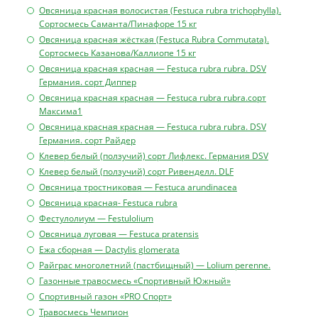
Овсяница красная волосистая (Festuca rubra trichophylla).
Сортосмесь Саманта/Пинафоре 15 кг
Овсяница красная жёсткая (Festuca Rubra Commutata).
Сортосмесь Казанова/Каллиопе 15 кг
Овсяница красная красная — Festuca rubra rubra. DSV
Германия. сорт Диппер
Овсяница красная красная — Festuca rubra rubra.сорт
Максима1
Овсяница красная красная — Festuca rubra rubra. DSV
Германия. сорт Райдер
Клевер белый (ползучий) сорт Лифлекс. Германия DSV
Клевер белый (ползучий) сорт Ривенделл. DLF
Овсяница тростниковая — Festuca arundinacea
Овсяница красная- Festuca rubra
Фестулолиум — Festulolium
Овсяница луговая — Festuca pratensis
Ежа сборная — Dactylis glomerata
Райграс многолетний (пастбищный) — Lolium perenne.
Газонные травосмесь «Спортивный Южный»
Спортивный газон «PRO Спорт»
Травосмесь Чемпион