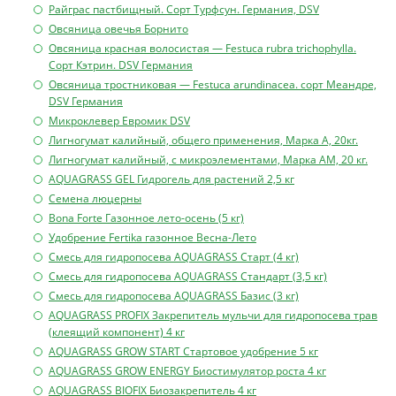
Райграс пастбищный. Сорт Турфсун. Германия, DSV
Овсяница овечья Борнито
Овсяница красная волосистая — Festuca rubra trichophylla.
Сорт Кэтрин. DSV Германия
Овсяница тростниковая — Festuca arundinacea. сорт Меандре,
DSV Германия
Микроклевер Евромик DSV
Лигногумат калийный, общего применения, Марка А, 20кг.
Лигногумат калийный, с микроэлементами, Марка АМ, 20 кг.
AQUAGRASS GEL Гидрогель для растений 2,5 кг
Семена люцерны
Bona Forte Газонное лето-осень (5 кг)
Удобрение Fertikа газонное Весна-Лето
Смесь для гидропосева AQUAGRASS Старт (4 кг)
Смесь для гидропосева AQUAGRASS Стандарт (3,5 кг)
Смесь для гидропосева AQUAGRASS Базис (3 кг)
AQUAGRASS PROFIX Закрепитель мульчи для гидропосева трав
(клеящий компонент) 4 кг
AQUAGRASS GROW START Стартовое удобрение 5 кг
AQUAGRASS GROW ENERGY Биостимулятор роста 4 кг
AQUAGRASS BIOFIX Биозакрепитель 4 кг