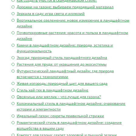
Как создать участок в скандинавском стиле?
Дорожки на газоне: выбираем подходящий материал
Зеркала в саду: игра света и иллюзий
Вертикальное озеленение: новое измерение в ландшафтном
дизайне
Почвопокровные растения: красота и польза в ландшафтном
дизайне
Камни в ландшафтном дизайне: природа, эстетика и
функциональность
Экосад: природный стиль ландшафтного дизайна
Растения для пруда: от украшения до экосистемы
Футуристический ландшафтный дизайн: где природа
встречается с технологиями
Живая изгородь: природный щит для вашего сада
Стиль хай-тек в ландшафтном дизайне
Овсяница или мятлик – что лучше для газона?
Колониальный стиль в ландшафтном дизайне: очарование
истории и элегантности
Идеальный газон: секреты правильной стрижки
Романтический стиль в ландшафтном дизайне: создание
волшебства в вашем саду
Компост для газона: секрет здоровой и пышной зелени