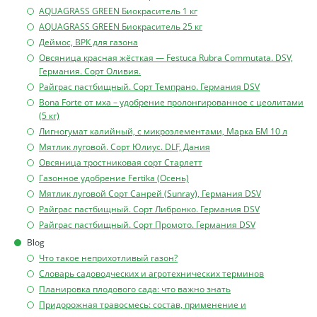
AQUAGRASS GREEN Биокраситель 1 кг
AQUAGRASS GREEN Биокраситель 25 кг
Деймос, ВРК для газона
Овсяница красная жёсткая — Festuca Rubra Commutata. DSV,
Германия. Сорт Оливия.
Райграс пастбищный. Сорт Темпрано. Германия DSV
Bona Forte от мха – удобрение пролонгированное с цеолитами
(5 кг)
Лигногумат калийный, с микроэлементами, Марка БМ 10 л
Мятлик луговой. Сорт Юлиус. DLF, Дания
Овсяница тростниковая сорт Старлетт
Газонное удобрение Fertika (Осень)
Мятлик луговой Сорт Санрей (Sunray), Германия DSV
Райграс пастбищный. Сорт Либронко. Германия DSV
Райграс пастбищный. Сорт Промото. Германия DSV
Blog
Что такое неприхотливый газон?
Словарь садоводческих и агротехнических терминов
Планировка плодового сада: что важно знать
Придорожная травосмесь: состав, применение и