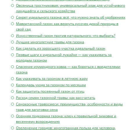
Овсяница тростниковая: универсальный злак для устойчивого
ландшафта и сельского хозяйства
Секрет идеального газона: всё, что нужно знать об удобрениях
Мавританский газон: как вернуть кусочек дикой природы в
свой сад
Искусственный газон против натурального: что выбрать?
Лучшие многолетние травы для газона
Как сделать из заросшего участка идеальный газон
Первые шаги к идеальной лужайке — как ухаживать за
молодым газоном
Спасение изумрудного ковра — как бороться с вредителями
газона
Как ухаживать за газоном в летнюю жару
Календарь ухода за газоном по месяцам
Как защитить посеянный газон от птиц
Расход семян газонной травы: как рассчитать
Сенокосные травосмеси: преимущества, особенности и виды
трав для заготовки сена
Осенняя подкормка газона: ключ к правильной зимовке и
весеннему возрождению
Озеленение городов: многогранная польза для человека,