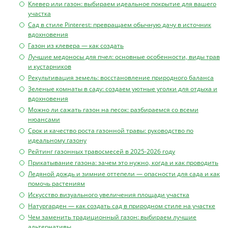
Клевер или газон: выбираем идеальное покрытие для вашего
участка
Сад в стиле Pinterest: превращаем обычную дачу в источник
вдохновения
Газон из клевера — как создать
Лучшие медоносы для пчел: основные особенности, виды трав
и кустарников
Рекультивация земель: восстановление природного баланса
Зеленые комнаты в саду: создаем уютные уголки для отдыха и
вдохновения
Можно ли сажать газон на песок: разбираемся со всеми
нюансами
Срок и качество роста газонной травы: руководство по
идеальному газону
Рейтинг газонных травосмесей в 2025-2026 году
Прикатывание газона: зачем это нужно, когда и как проводить
Ледяной дождь и зимние оттепели — опасности для сада и как
помочь растениям
Искусство визуального увеличения площади участка
Натургарден — как создать сад в природном стиле на участке
Чем заменить традиционный газон: выбираем лучшие
альтернативы