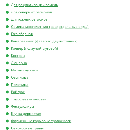
Для рекультивации земель
Для северных регионов
Для южных регионов
Семена многолетних трав (отдельные виды)
Ежа сборная
Канареечник (фалярис, двукисточник)
Клевер (ползучий, луговой)
Кострец
Люцерна
Мятлик луговой
Овсяница
Полевица
Райграс
Тимофеевка луговая
Фестулолиум
Щучка дернистая
Фирменные кормовые травосмеси
Сенокосные травы