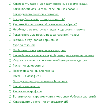
Как посеять газонную траву: основные рекомендации
Как вывести мох на газоне: основные способы
Как подготовить газон к зимовке
Кострец безостый (Bromopsis Inermis)
Рулонный или посевной газон – что выбрать?
Необходимые инструменты для содержания газона
Рекомендуемые нормы посева газонной травы
Гербицид Раундап от борщевика
Уход за газоном
Особенности выращивания люцерны
Как выбрать газонокосилку? Параметры и характеристики
Уход за газоном после зимы — общие рекомендации
Растения склерофиты
Подготовка почвы для газона
Растения мезофиты
Методы защиты растений от болезней
Какой газон лучше?
Растения ксерофиты
Ботаническая характеристика кормовых бобовых растений
Как защитить растения от вредителей?