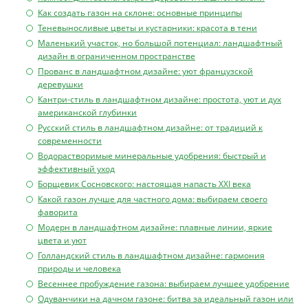
Как создать газон на склоне: основные принципы
Теневыносливые цветы и кустарники: красота в тени
Маленький участок, но большой потенциал: ландшафтный
дизайн в ограниченном пространстве
Прованс в ландшафтном дизайне: уют французской
деревушки
Кантри-стиль в ландшафтном дизайне: простота, уют и дух
американской глубинки
Русский стиль в ландшафтном дизайне: от традиций к
современности
Водорастворимые минеральные удобрения: быстрый и
эффективный уход
Борщевик Сосновского: настоящая напасть XXI века
Какой газон лучше для частного дома: выбираем своего
фаворита
Модерн в ландшафтном дизайне: плавные линии, яркие
цвета и уют
Голландский стиль в ландшафтном дизайне: гармония
природы и человека
Весеннее пробуждение газона: выбираем лучшее удобрение
Одуванчики на дачном газоне: битва за идеальный газон или