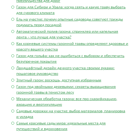
преимущества для дорог
Газон для Сибири и Урала: когда сеять и какую траву выбрать
для сурового климата
Ель на участке: почему опытные садоводы советуют трижды
подумать перед посадкой
Автоматический полив газона: спринклер или капельная
лента – что лучше для участка?
Как корневые системы газонной травы определяют здоровье и
красоту вашего участка
Газон для гольфа: как не ошибиться с выбором и обеспечить
безупречное покрытие
Ландшафтный дизайн дачного участка своими руками:
пошаговое руководство
Элитный газон: роскошь, доступная избранным
Газон под хвойными деревьями: секреты выращивания
газонной травы в тенистом лесу
Механическая обработка газона: все про скарификацию,
аэрацию и вертикуляцию
Садовые дорожки на участке: выбор материалов, планировка
и укладка
Самые красивые сады мира: идеальные места для
путешествий и вдохновения