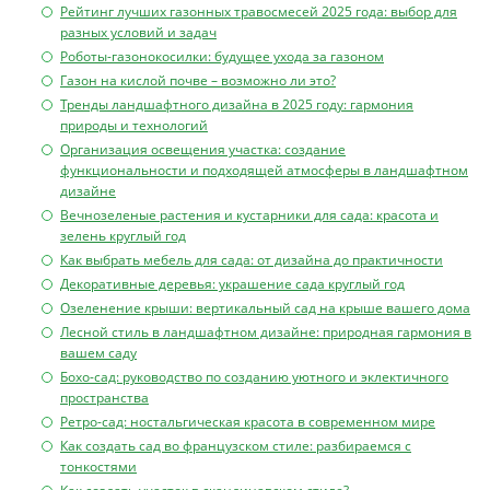
Рейтинг лучших газонных травосмесей 2025 года: выбор для
разных условий и задач
Роботы-газонокосилки: будущее ухода за газоном
Газон на кислой почве – возможно ли это?
Тренды ландшафтного дизайна в 2025 году: гармония
природы и технологий
Организация освещения участка: создание
функциональности и подходящей атмосферы в ландшафтном
дизайне
Вечнозеленые растения и кустарники для сада: красота и
зелень круглый год
Как выбрать мебель для сада: от дизайна до практичности
Декоративные деревья: украшение сада круглый год
Озеленение крыши: вертикальный сад на крыше вашего дома
Лесной стиль в ландшафтном дизайне: природная гармония в
вашем саду
Бохо-сад: руководство по созданию уютного и эклектичного
пространства
Ретро-сад: ностальгическая красота в современном мире
Как создать сад во французском стиле: разбираемся с
тонкостями