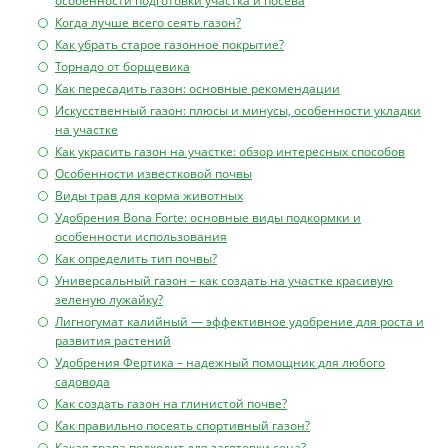
особенности подготовки участка и посева
Когда лучше всего сеять газон?
Как убрать старое газонное покрытие?
Торнадо от борщевика
Как пересадить газон: основные рекомендации
Искусственный газон: плюсы и минусы, особенности укладки
на участке
Как украсить газон на участке: обзор интересных способов
Особенности известковой почвы
Виды трав для корма животных
Удобрения Bona Forte: основные виды подкормки и
особенности использования
Как определить тип почвы?
Универсальный газон – как создать на участке красивую
зеленую лужайку?
Лигногумат калийный — эффективное удобрение для роста и
развития растений
Удобрения Фертика – надежный помощник для любого
садовода
Как создать газон на глинистой почве?
Как правильно посеять спортивный газон?
Какая трава подходит для заготовки сена?