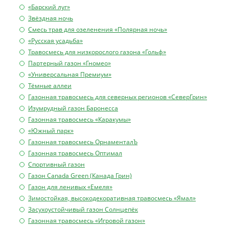
«Барский луг»
Звёздная ночь
Смесь трав для озеленения «Полярная ночь»
«Русская усадьба»
Травосмесь для низкорослого газона «Гольф»
Партерный газон «Гномео»
«Универсальная Премиум»
Тёмные аллеи
Газонная травосмесь для северных регионов «СеверГрин»
Изумрудный газон Баронесса
Газонная травосмесь «Каракумы»
«Южный парк»
Газонная травосмесь ОрнаменталЪ
Газонная травосмесь Оптимал
Спортивный газон
Газон Canada Green (Канада Грин)
Газон для ленивых «Емеля»
Зимостойкая, высокодекоративная травосмесь «Ямал»
Засухоустойчивый газон Солнцепёк
Газонная травосмесь «Игровой газон»