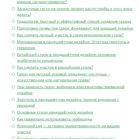
мирное сосуществование?
Загадочные гости на газоне: почему растут грибы и что с этим
делать?
Гидропосев: быстрый и эффективный способ создания газона
Подготовка почвы под газон: фундамент для хорошей лужайки
Как создать дачный участок в средиземноморском стиле?
Минимализм в ландшафтном дизайне: Эстетика простоты и
гармонии
Китайский стиль в ландшафтном дизайне: основные
особенности концепции
Как сделать участок в альпийском стиле?
Газон для детской игровой площадки: что лучше –
искусственная или натуральная трава?
Чем заменить газон: выбираем альтернативы привычной
лужайке
Экостиль в ландшафтном дизайне: полное единение с
природой
Основные стили ландшафтного дизайна
Как правильно использовать гербициды
Японский сад — островок умиротворенности на вашем
участке
Растения и цветы в ландшафтном дизайне: изучаем