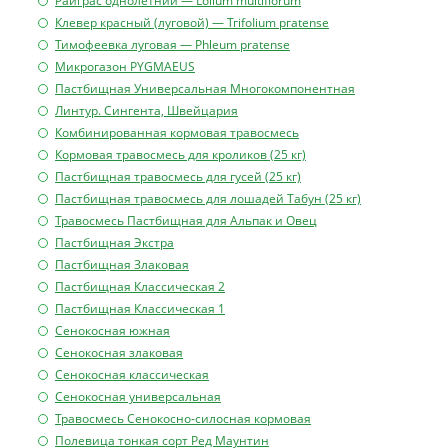
Райграс однолетний — Lolium multiflorum
Клевер красный (луговой) — ТгifоIium ргаtеnsе
Тимофеевка луговая — Phleum pratense
Микрогазон PYGMAEUS
Пастбищная Универсальная Многокомпонентная
Линтур. Сингента, Швейцария
Комбинированная кормовая травосмесь
Кормовая травосмесь для кроликов (25 кг)
Пастбищная травосмесь для гусей (25 кг)
Пастбищная травосмесь для лошадей Табун (25 кг)
Травосмесь Пастбищная для Альпак и Овец
Пастбищная Экстра
Пастбищная Злаковая
Пастбищная Классическая 2
Пастбищная Классическая 1
Сенокосная южная
Сенокосная злаковая
Сенокосная классическая
Сенокосная универсальная
Травосмесь Сенокосно-силосная кормовая
Полевица тонкая сорт Ред Маунтин