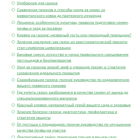
Удобрения для газона
Сравнение газонов и способы ухода за ними: от
мавританского ковра до партерного изумруда
Люцерна: особенности культуры, правила подготовки семян,
почвы и уход за посевом
Клевер на газоне: незваный гость или природный помощник?
Зеленое наследие: как газон из аристократической прихоти
стал символом цивилизации
Баковые смеси: искусство и наука правильного смешивания
пестицидов и биопрепаратов
Уход за газоном зимой: миф о «периоде покоя» и стратегия
сохранения идеального покрытия
Скарификация газона: полное руководство по оздоровлению
вашего травяного покрова
Где купить газон: разбираемся в качестве семян от рынка до
специализированного магазина
Красный клевер: неприметный герой вашего сада и здоровья
Зимние болезни газона: диагностика, профилактика и
стратегия защиты
От пустоши к плодородию: полное руководство по улучшению
качества почвы на участке
Декоративные злаки: природная грация в вашем саду