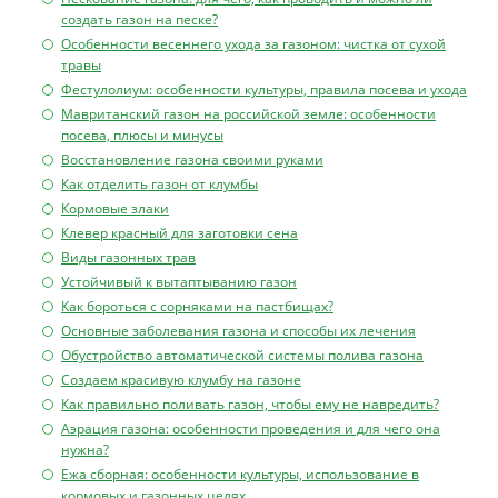
создать газон на песке?
Особенности весеннего ухода за газоном: чистка от сухой
травы
Фестулолиум: особенности культуры, правила посева и ухода
Мавританский газон на российской земле: особенности
посева, плюсы и минусы
Восстановление газона своими руками
Как отделить газон от клумбы
Кормовые злаки
Клевер красный для заготовки сена
Виды газонных трав
Устойчивый к вытаптыванию газон
Как бороться с сорняками на пастбищах?
Основные заболевания газона и способы их лечения
Обустройство автоматической системы полива газона
Создаем красивую клумбу на газоне
Как правильно поливать газон, чтобы ему не навредить?
Аэрация газона: особенности проведения и для чего она
нужна?
Ежа сборная: особенности культуры, использование в
кормовых и газонных целях