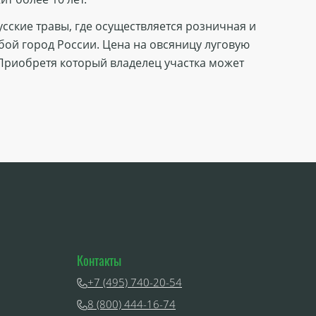
сские травы, где осуществляется розничная и
бой город России. Цена на овсяницу луговую
 Приобретя который владелец участка может
Контакты
+7 (495) 740-20-54
8 (800) 444-16-74