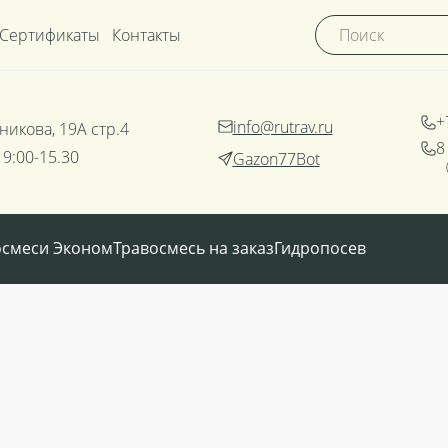
Сертификаты
Контакты
+
info@rutrav.ru
никова, 19А стр.4
8
 9:00-15.30
Gazon77Bot
осмеси Эконом
Травосмесь на заказ
Гидропосев