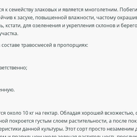
ся к семейству злаковых и является многолетним. Побег
тойчив к засухе, повышенной влажности, частому окраш
ь, кстати, для озеленения и укрепления склонов и бере
участка.
 составе травосмесей в пропорциях:
ветственно;
енную.
я около 10 кг на гектар. Обладая хорошей всхожестью,
ной покроется густым слоем растительности, а после пок
еристики данной культуры. Этот сорт просто незаменим
ом и правильном уходе зеленая растительность прослужи