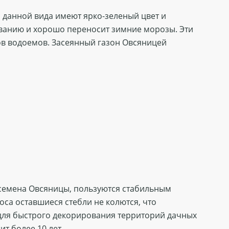
и данной вида имеют ярко-зеленый цвет и
иванию и хорошо переносит зимние морозы. Эти
гов водоемов. Засеянный газон Овсяницей
 семена Овсяницы, пользуются стабильным
оса оставшиеся стебли не колются, что
 для быстрого декорирования территорий дачных
т более 10 лет.