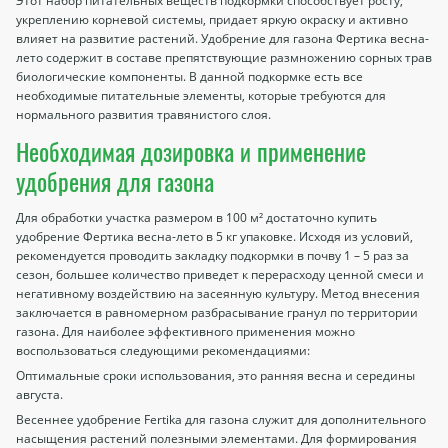
Этот набор питательных веществ подкормки способствует росту,
укреплению корневой системы, придает яркую окраску и активно
влияет на развитие растений. Удобрение для газона Фертика весна-
лето содержит в составе препятствующие размножению сорных трав
биологические компоненты. В данной подкормке есть все
необходимые питательные элементы, которые требуются для
нормального развития травянистого слоя.
Необходимая дозировка и применение
удобрения для газона
Для обработки участка размером в 100 м² достаточно купить
удобрение Фертика весна-лето в 5 кг упаковке. Исходя из условий,
рекомендуется проводить закладку подкормки в почву 1 – 5 раз за
сезон, большее количество приведет к перерасходу ценной смеси и
негативному воздействию на засеянную культуру. Метод внесения
заключается в равномерном разбрасывание гранул по территории
газона. Для наиболее эффективного применения можно
воспользоваться следующими рекомендациями:
Оптимальные сроки использования, это ранняя весна и середины
августа.
Весеннее удобрение Fertika для газона служит для дополнительного
насыщения растений полезными элементами. Для формирования