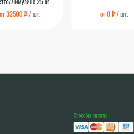
тте/Лимузине 25 кг
от 32500 ₽
/ шт.
от 0 ₽
/ шт.
Способы оплаты