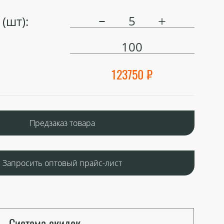
(шт):
100
123750 ₽
Предзаказ товара
Запросить оптовый прайс-лист
Система скидок