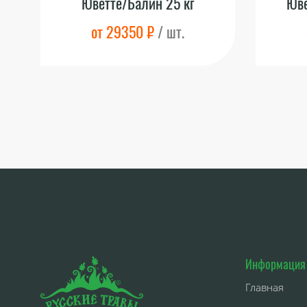
Юветте/Балин 25 кг
Юве
от 29350 ₽
/ шт.
Информация
Главная