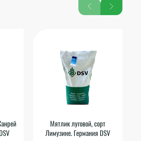
Санрей
Мятлик луговой, сорт
 DSV
Лимузине. Германия DSV