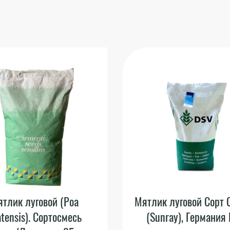
тлик луговой (Poa
Мятлик луговой Сорт 
atensis). Сортосмесь
(Sunray), Германия