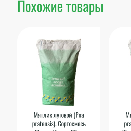
Похожие товары
Мятлик луговой (Poa
Мя
pratensis). Сортосмесь
pr