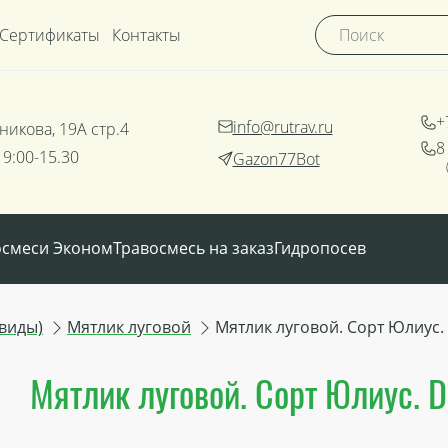
Сертификаты
Контакты
+
info@rutrav.ru
никова, 19А стр.4
8
 9:00-15.30
Gazon77Bot
осмеси Эконом
Травосмесь на заказ
Гидропосев
виды)
Мятлик луговой
Мятлик луговой. Сорт Юлиус.
Мятлик луговой. Сорт Юлиус. D