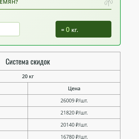
СЕМЯН?
0
=
кг.
Система скидок
20 кг
Цена
26009 ₽/шт.
21820 ₽/шт.
20140 ₽/шт.
16780 ₽/шт.