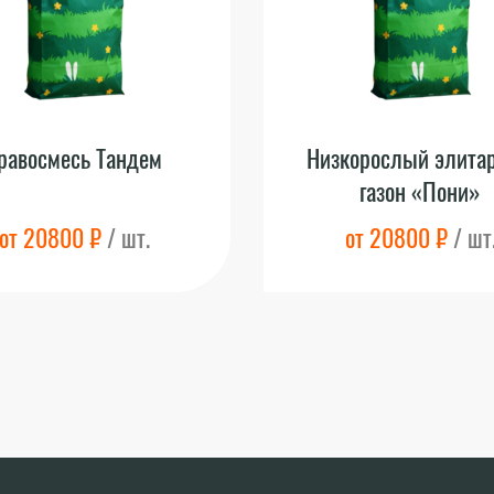
равосмесь Тандем
Низкорослый элита
газон «Пони»
от 20800 ₽
/ шт.
от 20800 ₽
/ шт