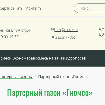
Сертификаты
Контакты
+
info@rutrav.ru
никова, 19А стр.4
8
 9:00-15.30
Gazon77Bot
осмеси Эконом
Травосмесь на заказ
Гидропосев
Партерные газоны
Партерный газон «Гномео»
Партерный газон «Гномео»