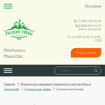
Москва
+7 (495) 740-20-54
8 (800) 444-16-74
(Звонок бесплатный)
Пн-Чт 9:00-16:30, Пт 9:00-
15.30
info@rutrav.ru
Заказать звонок
Gazon77Bot
Главная
Фирменные кормовые травосмеси (для пастбищ и
сенокосов)
Сенокосные травы
Сенокосная южная