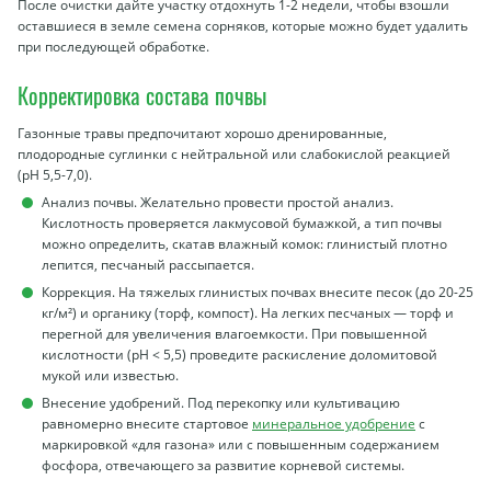
После очистки дайте участку отдохнуть 1-2 недели, чтобы взошли
оставшиеся в земле семена сорняков, которые можно будет удалить
при последующей обработке.
Корректировка состава почвы
Газонные травы предпочитают хорошо дренированные,
плодородные суглинки с нейтральной или слабокислой реакцией
(pH 5,5-7,0).
Анализ почвы. Желательно провести простой анализ.
Кислотность проверяется лакмусовой бумажкой, а тип почвы
можно определить, скатав влажный комок: глинистый плотно
лепится, песчаный рассыпается.
Коррекция. На тяжелых глинистых почвах внесите песок (до 20-25
кг/м²) и органику (торф, компост). На легких песчаных — торф и
перегной для увеличения влагоемкости. При повышенной
кислотности (pH < 5,5) проведите раскисление доломитовой
мукой или известью.
Внесение удобрений. Под перекопку или культивацию
равномерно внесите стартовое
минеральное удобрение
с
маркировкой «для газона» или с повышенным содержанием
фосфора, отвечающего за развитие корневой системы.