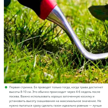
Первая стрижка. Ее проводят только тогда, когда трава достигнет
высоты 8-10 см. Это обычно происходит через 4-6 недель после
посева. Важно использовать хорошо заточенную косилку и
установить высоту скашивания на максимальное значение. Не
нужно пытаться сразу сделать газон идеально ровным — лучше