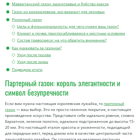
Мавританский газон: разнотравье и буйство красок
Газон из микроклевера: эко-вариант для ленивых
Рулонный газон
Цель и функциональность: для чего нужен ваш газон?
Климат и почва: приспосабливаемся к местным условиям
Состав травосмеси: на что обратить внимание?
Как ухаживать за газоном?
Уход после посева
Уход после зимы
Подводим итоги
Партерный газон: король элегантности и
символ безупречности
Если вам нужна настоящая королевская лужайка, то
партерный
газон
— ваш выбор. Это не просто газонное покрытие, а настоящее
произведение искусства. Представьте себе идеально ровное, словно
бархатное, зеленое полотно, идеально подстриженное до высоты 15-
20 мм. Это настоящий эталон красоты и ухоженности, подходящий
для парадных мест, перед домом или в качестве центральной части
ландшафтного дизайна. Он создается из медленно растущих,