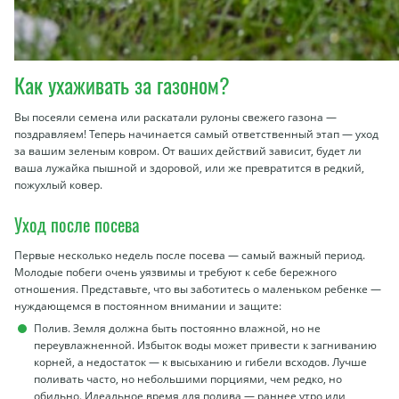
Как ухаживать за газоном?
Вы посеяли семена или раскатали рулоны свежего газона —
поздравляем! Теперь начинается самый ответственный этап — уход
за вашим зеленым ковром. От ваших действий зависит, будет ли
ваша лужайка пышной и здоровой, или же превратится в редкий,
пожухлый ковер.
Уход после посева
Первые несколько недель после посева — самый важный период.
Молодые побеги очень уязвимы и требуют к себе бережного
отношения. Представьте, что вы заботитесь о маленьком ребенке —
нуждающемся в постоянном внимании и защите:
Полив. Земля должна быть постоянно влажной, но не
переувлажненной. Избыток воды может привести к загниванию
корней, а недостаток — к высыханию и гибели всходов. Лучше
поливать часто, но небольшими порциями, чем редко, но
обильно. Идеальное время для полива — раннее утро или