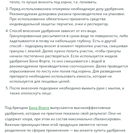
тепло, то лучше вносить под корни, т.е. поливать.
Перед использованием отмеряем необходимую дозу удобрения.
Рекомендуемая дозировка указана производителем на упаковке.
При использовании обязательно применять средства
индивидуальной защиты: перчатки, очки и респиратор.
Способ внесения удобрения зависит от его вида.
Гранулированные рассыпаются в сухом виде по поверхности, либо
заделываются в почву на небольшую глубину. Есть и другой
способ – подкормку вносят в момент перекопки участка, смешивая
гранулы с землей. Далее нужно полить участок, чтобы гранулы
начали постепенно растворяться. Если используется жидкое
удобрение Бона Форте, то оно смешивается с водой в
рекомендуемом производителем соотношении. Далее проводится
опрыскивание по листу или полив под корень. Для разведения
препарата необходимо использовать емкость, которая не
используется для пищевых целей.
После внесения подкормки необходимо вымыть руки с мылом, а
также ополоснуть лицо.
Под брендом
Бона Форте
выпускаются высокоэффективные
удобрения, которые на практике показали свой результат. Они не
содержат хлора, при этом их состав максимально сбалансирован.
Важным преимуществом этой продукции является четкое
разделение по сферам применения — вы можете купить удобрение