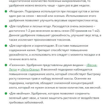
недостаточное количество полезных микроэлементов, то
удобрения можно вносить чаще – один раз в две недели.
«Ягодное». Подкормка используется при посадке кустов и затем
один раз за сезон – весной или осенью. Использование этого
удобрения позволяет улучшить вкусовые характеристики ягод.
«Для голубики и лесных ягод». Расходуется очень экономно –
достаточно 1-2 раз внесения за весь сезон (50 граммов на 1 м2).
Данное удобрение повышает урожайность, улучшает вкус ягод, а
также исключает проникновение токсинов.
«Для картофеля и корнеплодов». В составе повышенное
содержания калия. Препарат способствует повышению
урожайности, а использовать его следует с момента посадки и в
течение всего лета.
«Газонное». Удобрения представлены двумя видами –
«Весна-
Лето»
и
«Лето-Осень»
. В весенней подкормке наблюдается
повышенное содержание азота, который способствует быстрому
росту газонных трав и набору зеленой массы. Осенняя же
подкормка, напротив, обладает сниженной концентрацией
азота, который не нужен осенью в таком количестве, как весной.
«Для хвойных». Удобрение, которое позволяет сохранить
зеленый цвет хвои, а также защитить растения от воздействия
грибковых заболеваний.