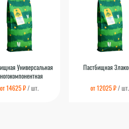
ищная Универсальная
Пастбищная Злако
ногокомпонентная
от 14625 ₽
/ шт.
от 12025 ₽
/ шт.