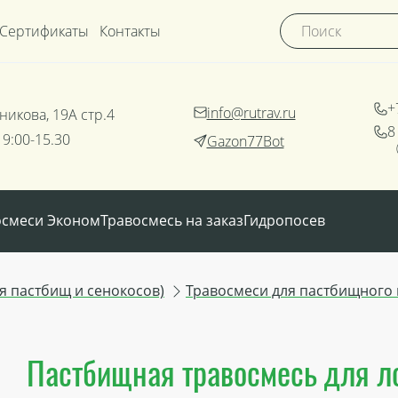
Сертификаты
Контакты
+
info@rutrav.ru
никова, 19А стр.4
8
 9:00-15.30
Gazon77Bot
осмеси Эконом
Травосмесь на заказ
Гидропосев
 пастбищ и сенокосов)
Травосмеси для пастбищного
Пастбищная травосмесь для ло