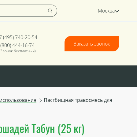
Москва
7 (495) 740-20-54
Заказать звонок
 (800) 444-16-74
(Звонок бесплатный)
 использования
Пастбищная травосмесь для
шадей Табун (25 кг)