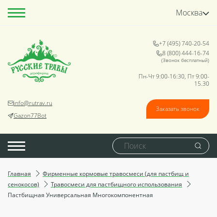
Москва
+7 (495) 740-20-54
8 (800) 444-16-74
(Звонок бесплатный)
Пн-Чт 9:00-16:30, Пт 9:00-
15.30
info@rutrav.ru
Заказать звонок
Gazon77Bot
Главная
Фирменные кормовые травосмеси (для пастбищ и
сенокосов)
Травосмеси для пастбищного использования
Пастбищная Универсальная Многокомпонентная