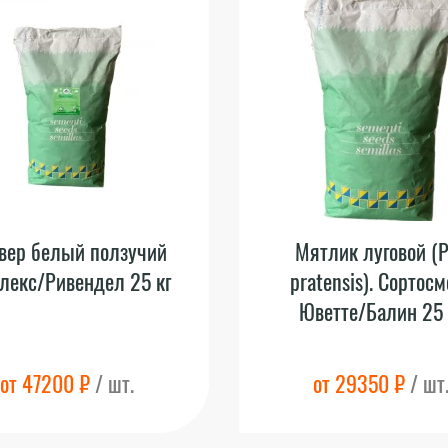
вер белый ползучий
Мятлик луговой (
лекс/Ривендел 25 кг
pratensis). Сортосм
Юветте/Балин 25 
от 47200 ₽
/ шт.
от 29350 ₽
/ шт