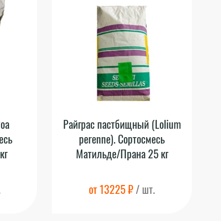
Poa
Райграс пастбищный (Lolium
есь
perenne). Сортосмесь
кг
Матильде/Прана 25 кг
.
от 13225 ₽
/ шт.