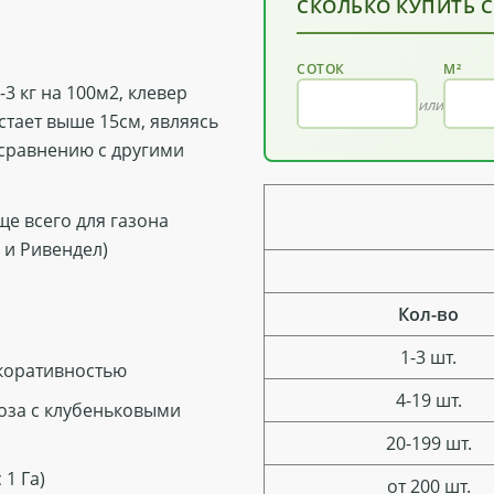
СКОЛЬКО КУПИТЬ 
СОТОК
М²
3 кг на 100м2, клевер
или
стает выше 15см, являясь
сравнению с другими
ще всего для газона
 и Ривендел)
Кол-во
1-3 шт.
коративностью
4-19 шт.
оза с клубеньковыми
20-199 шт.
 1 Га)
от 200 шт.