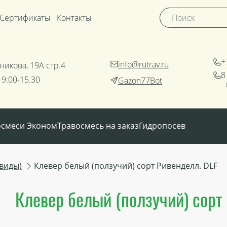
Сертификаты
Контакты
+
info@rutrav.ru
никова, 19А стр.4
8
 9:00-15.30
Gazon77Bot
осмеси Эконом
Травосмесь на заказ
Гидропосев
виды)
Клевер белый (ползучий) сорт Ривенделл. DLF
Клевер белый (ползучий) сорт