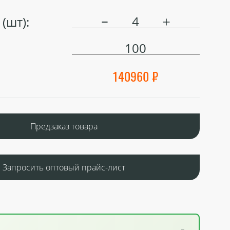
(шт):
100
140960 ₽
Предзаказ товара
Запросить оптовый прайс-лист