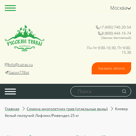
Москва
+7 (495) 740-20-54
8 (800) 444-16-74
(Звонок бесплатный)
Пн-Чт 9:00-16:30, Пт 9:00-
15.30
info@rutrav.ru
Заказать звонок
Gazon77Bot
Главная
Семена многолетних трав (отдельные виды)
Клевер
белый ползучий Лифлекс/Ривендел 25 кг