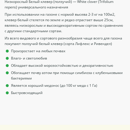
Низкорослый Белый клевер (ползучий) — White clover (Trifolium
repens) универсального назначения
При использовании на газоне с нормой высева 2-3 кг на 100м2,
клевер белый стелется по земле и редко отрастает выше 25см,
являясь низкорослым и высокодекоративным сортом по сравнению
с другими стандартными сортам.
Из всего видового и сортового разнообразия чаще всего для газона
покупают ползучий белый клевер (сорта Лифлекс и Ривендел)
Произростает на любых почвах
Влаго- и светолюбив
Обладает высокой морозостойковстью и декоративностью
Обогащает почву азтом при помощи симбиоза с клубеньковыми
бактериями
Является хороший медонос (до 100 кг меда с 1 Га)
Быстровсходящий