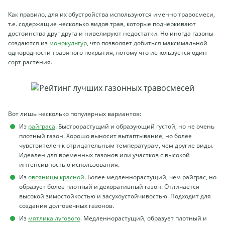
Как правило, для их обустройства используются именно травосмеси,
т.е. содержащие несколько видов трав, которые подчеркивают
достоинства друг друга и нивелируют недостатки. Но иногда газоны
создаются из
монокультур
, что позволяет добиться максимальной
однородности травяного покрытия, потому что используется один
сорт растения.
Вот лишь несколько популярных вариантов:
Из
райграса
. Быстрорастущий и образующий густой, но не очень
плотный газон. Хорошо выносит вытаптывание, но более
чувствителен к отрицательным температурам, чем другие виды.
Идеален для временных газонов или участков с высокой
интенсивностью использования.
Из
овсяницы красной
. Более медленнорастущий, чем райграс, но
образует более плотный и декоративный газон. Отличается
высокой зимостойкостью и засухоустойчивостью. Подходит для
создания долговечных газонов.
Из
мятлика лугового
. Медленнорастущий, образует плотный и