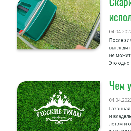
Скари
испо
04.04.202
После зи
выглядит
не может
Это одно
Чем у
04.04.202
Газонная
и владель
летом и о