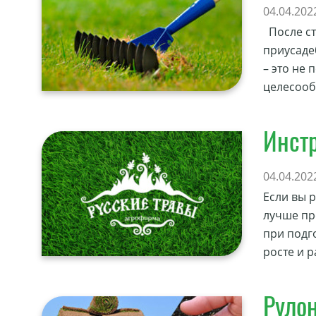
04.04.202
После ст
приусаде
– это не
целесооб
Инстр
04.04.202
Если вы 
лучше пр
при подго
росте и 
Рулон