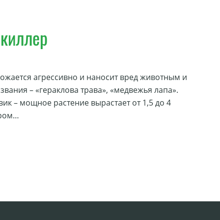
окиллер
ножается агрессивно и наносит вред животным и
звания – «гераклова трава», «медвежья лапа».
к – мощное растение вырастает от 1,5 до 4
ором…