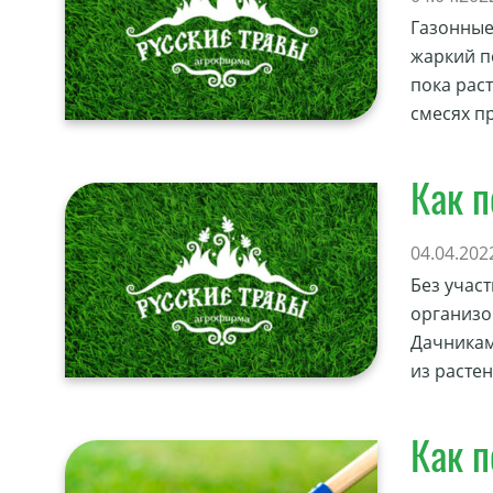
Газонные
жаркий п
пока рас
смесях п
Как п
04.04.202
Без учас
организо
Дачникам
из расте
Как п