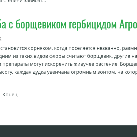
й степени зависят…
ба с борщевиком гербицидом Агр
2
 становится сорняком, когда поселяется незванно, разм
дним из таких видов флоры считают борщевик, другие на
 препараты могут искоренить живучее растение. Борщеви
ысоту, каждая дудка увенчана огромным зонтом, на кот
| Конец