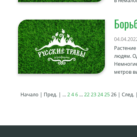
в немало
Борь
04.04.202
Растение
людям. О
Немногие
метров в
Начало |
Пред. |
...
2
4
6
...
22
23
24
25
26
| След.