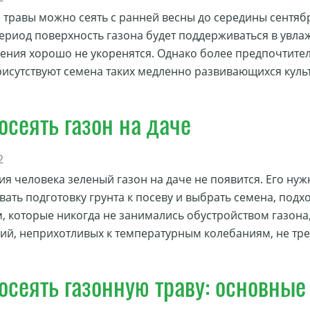
 травы можно сеять с ранней весны до середины сентября
ериод поверхность газона будет поддерживаться в увлаж
тения хорошо не укоренятся. Однако более предпочтите
рисутствуют семена таких медленно развивающихся культ
осеять газон на даче
2
тия человека зеленый газон на даче не появится. Его ну
вать подготовку грунта к посеву и выбрать семена, под
, которые никогда не занимались обустройством газона,
ний, неприхотливых к температурным колебаниям, не тр
осеять газонную траву: основны