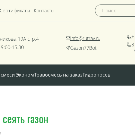
Сертификаты
Контакты
+
info@rutrav.ru
никова, 19А стр.4
8
 9:00-15.30
Gazon77Bot
осмеси Эконом
Травосмесь на заказ
Гидропосев
 сеять газон
2